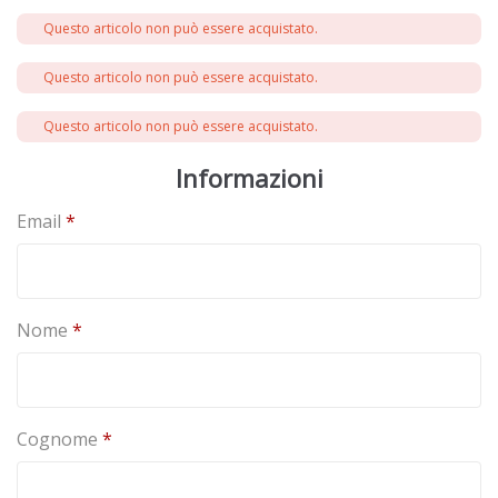
y
Questo articolo non può essere acquistato.
m
e
Questo articolo non può essere acquistato.
n
t
Questo articolo non può essere acquistato.
p
r
Informazioni
o
c
Email
*
e
s
s
i
n
Nome
*
g
f
i
e
Cognome
*
l
d