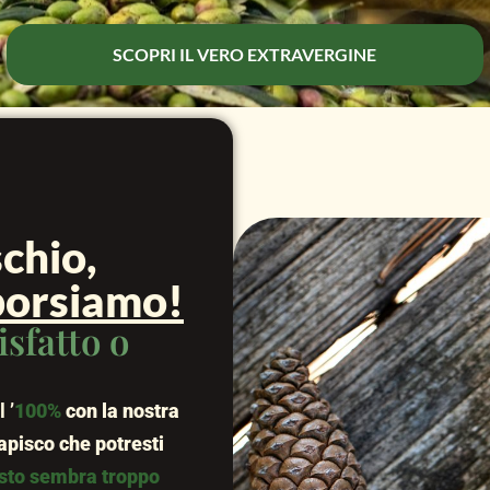
SCOPRI IL VERO EXTRAVERGINE
chio,
mborsiamo!
sfatto o
 ’
100%
con la nostra
apisco che potresti
sto sembra troppo