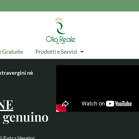
e Gratuite
Prodotti e Servizi
extravergini nè
NE
, genuino
li Extra Vergini