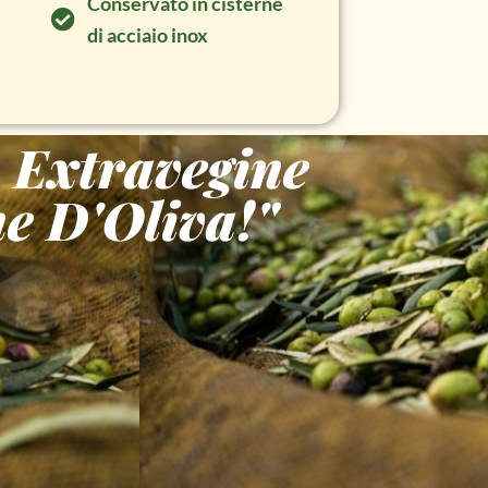
Conservato in cisterne
di acciaio inox
o Extravegine
ne D'Oliva!"