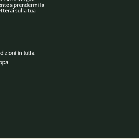
ente a prendermi la
tterai sulla tua
izioni in tutta
opa