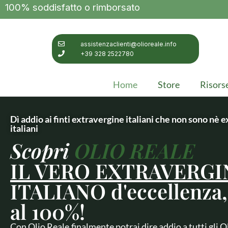
100% soddisfatto o rimborsato
assistenzaclienti@olioreale.info
+39 328 2522780
Home
Store
Risors
Dì addio ai finti extravergine italiani che non sono nè 
italiani
Scopri
OLIO REALE
IL VERO EXTRAVERGI
ITALIANO d'eccellenza
al 100%!
Con Olio Reale,finalmente potrai dire addio a tutti gli O