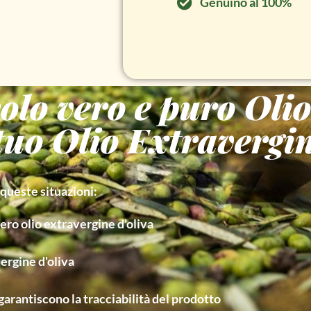
Genuino al 100%
 solo vero e puro Oli
 tuo Olio Extravergi
 queste situazioni:
ero olio extravergine d'oliva
vergine d'oliva
garantiscono la tracciabilità del prodotto