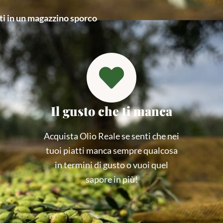
ti in un magazzino sporco
Il gusto che ti manca
Acquista Olio Reale se senti che nei
tuoi piatti manca sempre qualcosa
in termini di gusto o vuoi quel
sapore in più!