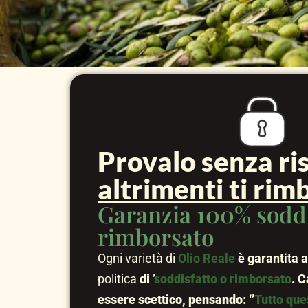
Provalo senza ris
altrimenti ti ri
Garanzia 100% soddi
rimborsato
Ogni varietà di
Olio Reale
è garantita al
politica
di ’
soddisfatto o rimborsato
. C
essere scettico, pensando: ‘’
Tutto que