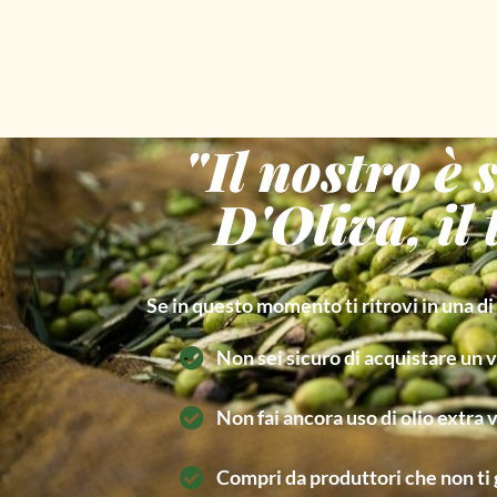
"Il nostro è
D'Oliva, il
Se in questo momento ti ritrovi in una di
Non sei sicuro di acquistare un v
Non fai ancora uso di olio extra 
Compri da produttori che non ti 