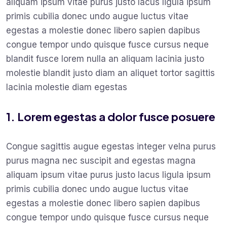
aliquam ipsum vitae purus justo lacus ligula ipsum
primis cubilia donec undo augue luctus vitae
egestas a molestie donec libero sapien dapibus
congue tempor undo quisque fusce cursus neque
blandit fusce lorem nulla an aliquam lacinia justo
molestie blandit justo diam an aliquet tortor sagittis
lacinia molestie diam egestas
1. Lorem egestas a dolor fusce posuere
Congue sagittis augue egestas integer velna purus
purus magna nec suscipit and egestas magna
aliquam ipsum vitae purus justo lacus ligula ipsum
primis cubilia donec undo augue luctus vitae
egestas a molestie donec libero sapien dapibus
congue tempor undo quisque fusce cursus neque