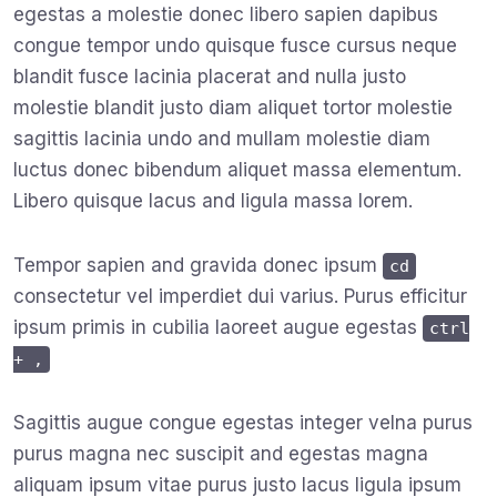
egestas a molestie donec libero sapien dapibus
congue tempor undo quisque fusce cursus neque
blandit fusce lacinia placerat and nulla justo
molestie blandit justo diam aliquet tortor molestie
sagittis lacinia undo and mullam molestie diam
luctus donec bibendum aliquet massa elementum.
Libero quisque lacus and ligula massa lorem.
Tempor sapien and gravida donec ipsum
cd
consectetur vel imperdiet dui varius. Purus efficitur
ipsum primis in cubilia laoreet augue egestas
ctrl
+ ,
Sagittis augue congue egestas integer velna purus
purus magna nec suscipit and egestas magna
aliquam ipsum vitae purus justo lacus ligula ipsum