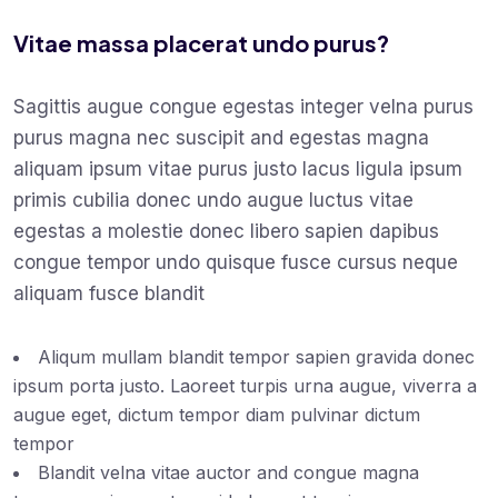
Vitae massa placerat undo purus?
Sagittis augue congue egestas integer velna purus
purus magna nec suscipit and egestas magna
aliquam ipsum vitae purus justo lacus ligula ipsum
primis cubilia donec undo augue luctus vitae
egestas a molestie donec libero sapien dapibus
congue tempor undo quisque fusce cursus neque
aliquam fusce blandit
Aliqum mullam blandit tempor sapien gravida donec
ipsum porta justo. Laoreet turpis urna augue, viverra a
augue eget, dictum tempor diam pulvinar dictum
tempor
Blandit velna vitae auctor and congue magna