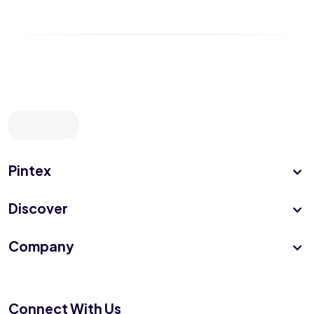
Pintex
Discover
Company
Connect With Us