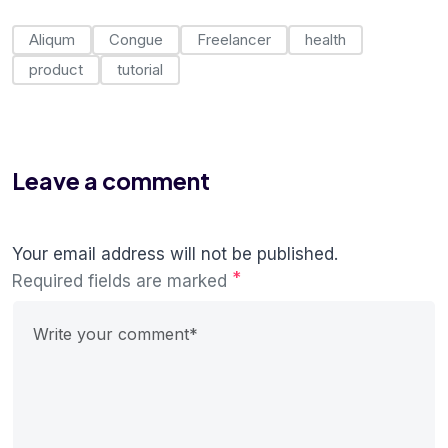
Aliqum
Congue
Freelancer
health
product
tutorial
Leave a comment
Your email address will not be published.
*
Required fields are marked