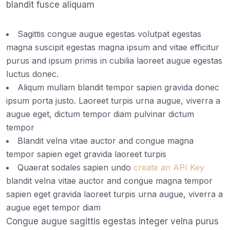
blandit fusce aliquam
Sagittis congue augue egestas volutpat egestas
magna suscipit egestas magna ipsum and vitae efficitur
purus and ipsum primis in cubilia laoreet augue egestas
luctus donec.
Aliqum mullam blandit tempor sapien gravida donec
ipsum porta justo. Laoreet turpis urna augue, viverra a
augue eget, dictum tempor diam pulvinar dictum
tempor
Blandit velna vitae auctor and congue magna
tempor sapien eget gravida laoreet turpis
Quaerat sodales sapien undo
create an API Key
blandit velna vitae auctor and congue magna tempor
sapien eget gravida laoreet turpis urna augue, viverra a
augue eget tempor diam
Congue augue sagittis egestas integer velna purus