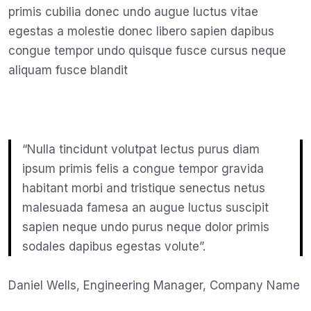
primis cubilia donec undo augue luctus vitae
egestas a molestie donec libero sapien dapibus
congue tempor undo quisque fusce cursus neque
aliquam fusce blandit
“Nulla tincidunt volutpat lectus purus diam
ipsum primis felis a congue tempor gravida
habitant morbi and tristique senectus netus
malesuada famesa an augue luctus suscipit
sapien neque undo purus neque dolor primis
sodales dapibus egestas volute”.
Daniel Wells, Engineering Manager, Company Name