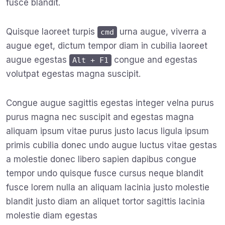
fusce blandit.
Quisque laoreet turpis
urna augue, viverra a
cmd
augue eget, dictum tempor diam in cubilia laoreet
augue egestas
congue and egestas
Alt + F1
volutpat egestas magna suscipit.
Congue augue sagittis egestas integer velna purus
purus magna nec suscipit and egestas magna
aliquam ipsum vitae purus justo lacus ligula ipsum
primis cubilia donec undo augue luctus vitae gestas
a molestie donec libero sapien dapibus congue
tempor undo quisque fusce cursus neque blandit
fusce lorem nulla an aliquam lacinia justo molestie
blandit justo diam an aliquet tortor sagittis lacinia
molestie diam egestas