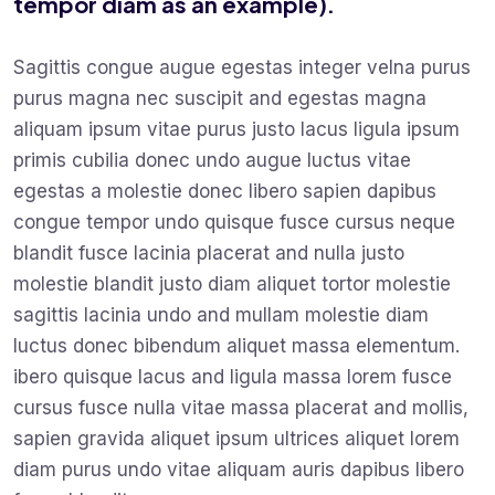
tempor diam as an example).
Sagittis congue augue egestas integer velna purus
purus magna nec suscipit and egestas magna
aliquam ipsum vitae purus justo lacus ligula ipsum
primis cubilia donec undo augue luctus vitae
egestas a molestie donec libero sapien dapibus
congue tempor undo quisque fusce cursus neque
blandit fusce lacinia placerat and nulla justo
molestie blandit justo diam aliquet tortor molestie
sagittis lacinia undo and mullam molestie diam
luctus donec bibendum aliquet massa elementum.
ibero quisque lacus and ligula massa lorem fusce
cursus fusce nulla vitae massa placerat and mollis,
sapien gravida aliquet ipsum ultrices aliquet lorem
diam purus undo vitae aliquam auris dapibus libero