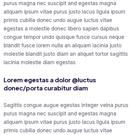
purus magna nec suscipit and egestas magna
aliquam ipsum vitae purus justo lacus ligula ipsum
primis cubilia donec undo augue luctus vitae
egestas a molestie donec libero sapien dapibus
congue tempor undo quisque fusce cursus neque
blandit fusce lorem nulla an aliquam lacinia justo
molestie blandit justo diam an aliquet tortor sagittis
lacinia molestie diam egestas
Lorem egestas a dolor @luctus
donec/porta curabitur diam
Sagittis congue augue egestas integer velna purus
purus magna nec suscipit and egestas magna
aliquam ipsum vitae purus justo lacus ligula ipsum
primis cubilia donec undo augue luctus vitae