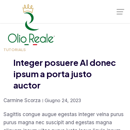
Launch login modal
Launch register modal
TUTORIALS
Integer posuere AI donec
ipsum a porta justo
auctor
Carmine Scorza
Giugno 24, 2023
Sagittis congue augue egestas integer velna purus
purus magna nec suscipit and egestas magna