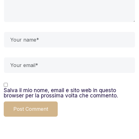
Salva il mio nome, email e sito web in questo
browser per la prossima volta che commento.