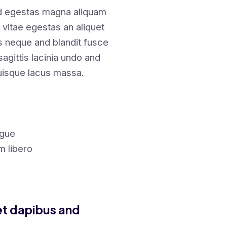
nd egestas magna aliquam
 vitae egestas an aliquet
 neque and blandit fusce
sagittis lacinia undo and
isque lacus massa.
ngue
m libero
et dapibus and