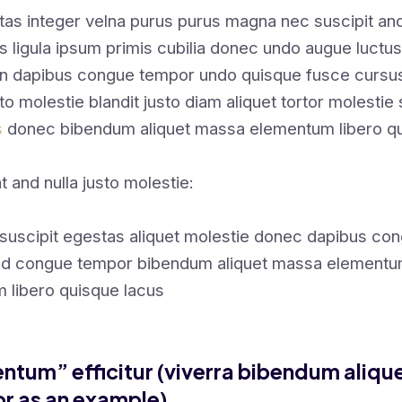
tas integer velna purus purus magna nec suscipit a
s ligula ipsum primis cubilia donec undo augue luctus
en dapibus congue tempor undo quisque fusce cursus
sto molestie blandit justo diam aliquet tortor molestie 
s
donec bibendum aliquet massa elementum libero qu
t and nulla justo molestie:
suscipit egestas aliquet molestie donec dapibus co
nd congue tempor bibendum aliquet massa elementu
 libero quisque lacus
ntum” efficitur (viverra bibendum aliqu
r as an example).