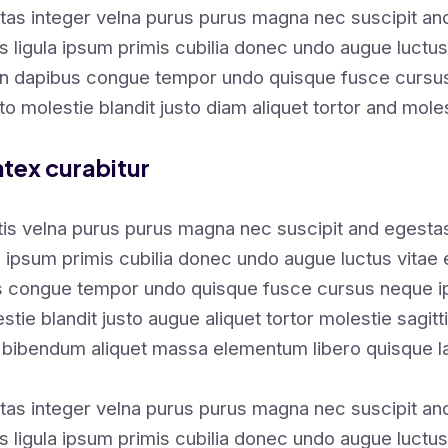
tas integer velna purus purus magna nec suscipit a
s ligula ipsum primis cubilia donec undo augue luctus
en dapibus congue tempor undo quisque fusce cursus
sto molestie blandit justo diam aliquet tortor and mole
ntex curabitur
ttis velna purus purus magna nec suscipit and egest
la ipsum primis cubilia donec undo augue luctus vitae
s congue tempor undo quisque fusce cursus neque ip
stie blandit justo augue aliquet tortor molestie sagit
 bibendum aliquet massa elementum libero quisque 
tas integer velna purus purus magna nec suscipit a
s ligula ipsum primis cubilia donec undo augue luctus