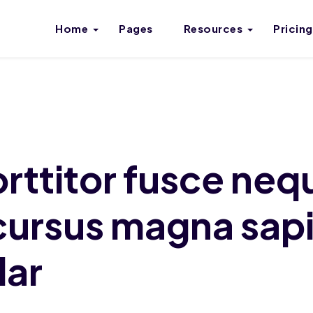
Home
Pages
Resources
Pricing
orttitor fusce ne
cursus magna sap
lar