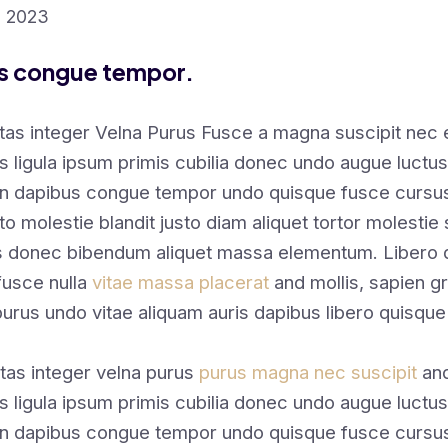
, 2023
us congue tempor.
tas integer Velna Purus Fusce a magna suscipit nec
s ligula ipsum primis cubilia donec undo augue luctus
en dapibus congue tempor undo quisque fusce cursus
sto molestie blandit justo diam aliquet tortor molestie 
s donec bibendum aliquet massa elementum. Libero qu
fusce nulla
vitae massa placerat
and mollis, sapien gr
purus undo vitae aliquam auris dapibus libero quisque
tas integer velna purus
purus magna nec suscipit
and
s ligula ipsum primis cubilia donec undo augue luctus
en dapibus congue tempor undo quisque fusce cursus