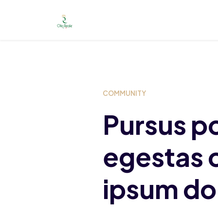
Launch login modal
Launch register modal
COMMUNITY
Pursus p
egestas 
ipsum do