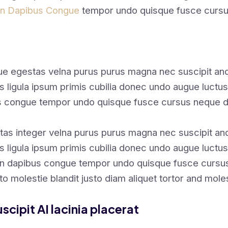
en Dapibus Congue
tempor undo quisque fusce cursus
gue egestas velna purus purus magna nec suscipit a
us ligula ipsum primis cubilia donec undo augue luctu
s congue tempor undo quisque fusce cursus neque d
tas integer velna purus purus magna nec suscipit a
s ligula ipsum primis cubilia donec undo augue luctus
en dapibus congue tempor undo quisque fusce cursus
sto molestie blandit justo diam aliquet tortor and mole
scipit AI lacinia placerat