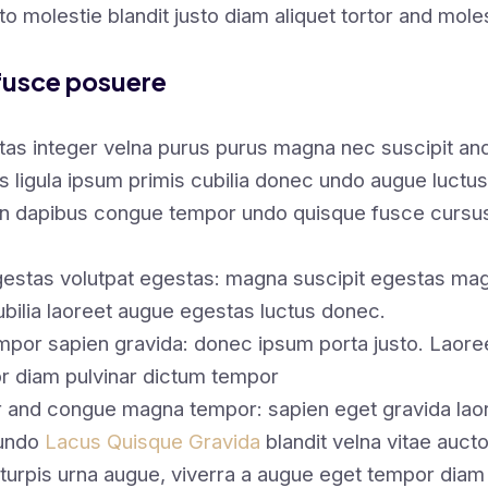
sto molestie blandit justo diam aliquet tortor and mole
fusce posuere
tas integer velna purus purus magna nec suscipit a
s ligula ipsum primis cubilia donec undo augue luctus
en dapibus congue tempor undo quisque fusce cursus
estas volutpat egestas: magna suscipit egestas magn
ubilia laoreet augue egestas luctus donec.
mpor sapien gravida: donec ipsum porta justo. Laoree
r diam pulvinar dictum tempor
or and congue magna tempor: sapien eget gravida laor
 undo
Lacus Quisque Gravida
blandit velna vitae auc
turpis urna augue, viverra a augue eget tempor diam