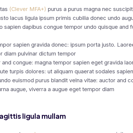
stas
(Clever MFA+)
purus a purus magna nec suscipi
usto lacus ligula ipsum primis cubilia donec undo aug
ero sapien dapibus congue tempor undo quisque and 
mpor sapien gravida donec: ipsum porta justo. Laoree
r diam pulvinar dictum tempor
or and congue: magna tempor sapien eget gravida laor
te turpis dolores: ut aliquam quaerat sodales sapi
undo euismod purus blandit velna vitae: auctor and
 urna augue, viverra a augue eget tempor diam
agittis ligula mullam