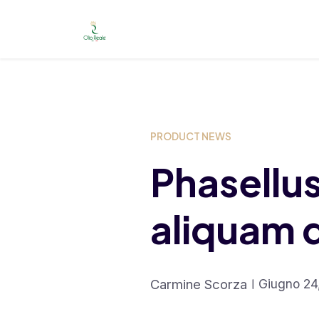
Launch login modal
Launch register modal
PRODUCT NEWS
Phasellus
aliquam 
Carmine Scorza
Giugno 24