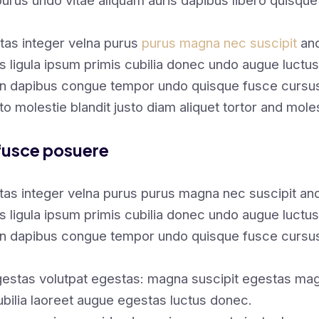
purus undo vitae aliquam auris dapibus libero quisque
tas integer velna purus
purus magna nec suscipit
and
s ligula ipsum primis cubilia donec undo augue luctus
en dapibus congue tempor undo quisque fusce cursus
sto molestie blandit justo diam aliquet tortor and mole
fusce posuere
tas integer velna purus purus magna nec suscipit a
s ligula ipsum primis cubilia donec undo augue luctus
en dapibus congue tempor undo quisque fusce cursus
estas volutpat egestas: magna suscipit egestas magn
ubilia laoreet augue egestas luctus donec.