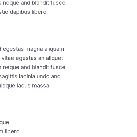
 neque and blandit fusce
stie dapibus libero.
nd egestas magna aliquam
 vitae egestas an aliquet
 neque and blandit fusce
sagittis lacinia undo and
isque lacus massa.
ngue
m libero