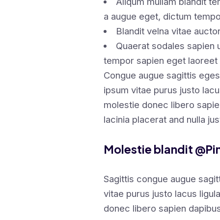
Aliqum mullam blandit te
a augue eget, dictum tempo
Blandit velna vitae auct
Quaerat sodales sapien
tempor sapien eget laoreet 
Congue augue sagittis eges
ipsum vitae purus justo lacu
molestie donec libero sapi
lacinia placerat and nulla ju
Molestie blandit @Pi
Sagittis congue augue sagi
vitae purus justo lacus ligu
donec libero sapien dapibu