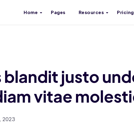
Home
Pages
Resources
Pricing
 blandit justo un
diam vitae molest
, 2023