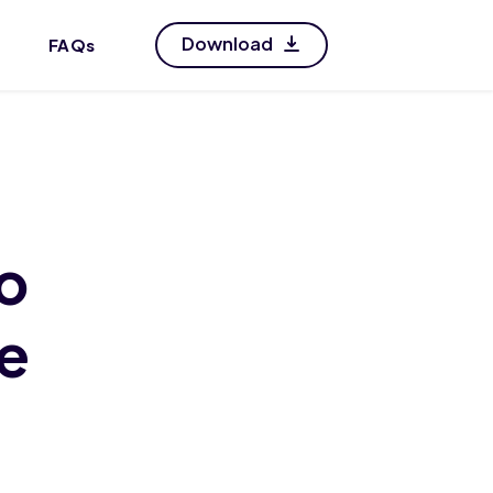
Download
FAQs
do
ie